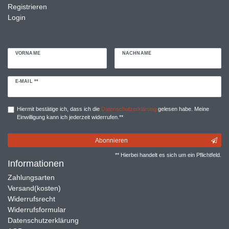
Registrieren
Login
VORNAME
NACHNAME
Newsletter
E-MAIL **
Honig
Hiermit bestätige ich, dass ich die
Daten­schutz­erklärung
gelesen habe. Meine
Einwilligung kann ich jederzeit widerrufen.**
Abonnieren
** Hierbei handelt es sich um ein Pflichtfeld.
Informationen
Zahlungsarten
Versand(kosten)
Widerrufsrecht
Widerrufsformular
Datenschutzerklärung