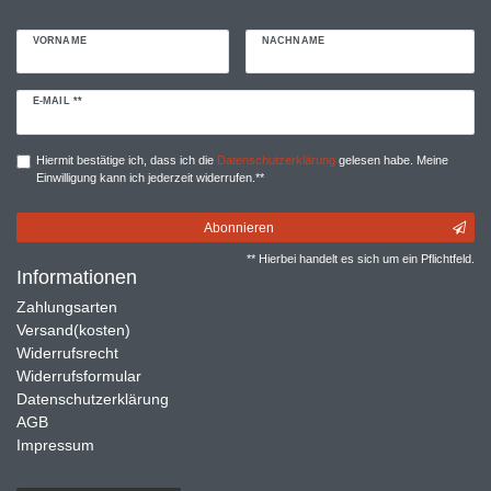
VORNAME
NACHNAME
Newsletter
E-MAIL **
Honig
Hiermit bestätige ich, dass ich die
Daten­schutz­erklärung
gelesen habe. Meine
Einwilligung kann ich jederzeit widerrufen.**
Abonnieren
** Hierbei handelt es sich um ein Pflichtfeld.
Informationen
Zahlungsarten
Versand(kosten)
Widerrufsrecht
Widerrufsformular
Datenschutzerklärung
AGB
Impressum