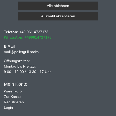
Kontaktformular
Alle ablehnen
Auswahl akzeptieren
Wenn Sie Fragen zu unseren Produkten und Leistungen
haben, sind wir gerne für Sie da.
Telefon:
+49 961 4727178
WhatsApp: +499614727178
E-Mail
mail@pelletgrill.rocks
Öffnungszeiten:
Montag bis Freitag:
9.00 - 12.00 / 13.30 - 17 Uhr
Mein Konto
Warenkorb
Zur Kasse
Registrieren
Login