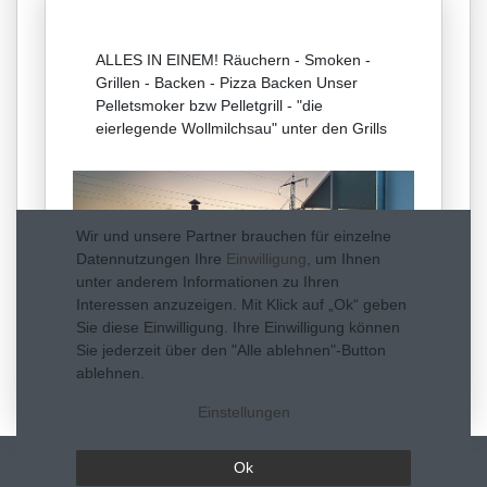
ALLES IN EINEM! Räuchern - Smoken -
Grillen - Backen - Pizza Backen Unser
Pelletsmoker bzw Pelletgrill - "die
eierlegende Wollmilchsau" unter den Grills
Wir und unsere Partner brauchen für einzelne
Datennutzungen Ihre
Einwilligung
, um Ihnen
unter anderem Informationen zu Ihren
Interessen anzuzeigen. Mit Klick auf „Ok“ geben
Sie diese Einwilligung. Ihre Einwilligung können
Sie jederzeit über den "Alle ablehnen"-Button
ablehnen.
Einstellungen
Ok
Service