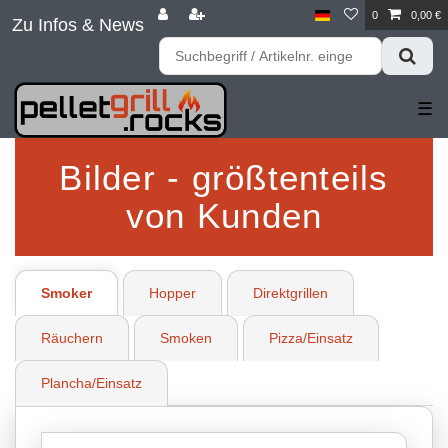
0
0,00 €
Zu Infos & News
☰
Bilder - größtenteils
von Kunden
Smoker
Hopper
Direktgrillen
Räuchern
Smoken
Pizza/Einsatz
Plancha/Einsatz