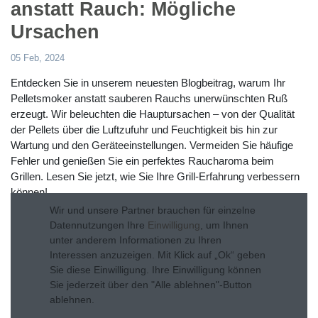
anstatt Rauch: Mögliche
Ursachen
05 Feb, 2024
Entdecken Sie in unserem neuesten Blogbeitrag, warum Ihr
Pelletsmoker anstatt sauberen Rauchs unerwünschten Ruß
erzeugt. Wir beleuchten die Hauptursachen – von der Qualität
der Pellets über die Luftzufuhr und Feuchtigkeit bis hin zur
Wartung und den Geräteeinstellungen. Vermeiden Sie häufige
Fehler und genießen Sie ein perfektes Raucharoma beim
Grillen. Lesen Sie jetzt, wie Sie Ihre Grill-Erfahrung verbessern
können!
Wir und unsere Partner brauchen für einzelne
Weiterlesen
Datennutzungen Ihre
Einwilligung
, um Ihnen
unter anderem Informationen zu Ihren
Interessen anzuzeigen. Mit Klick auf „Ok“ geben
Sie diese Einwilligung. Ihre Einwilligung können
Sie jederzeit über den "Alle ablehnen"-Button
ablehnen.