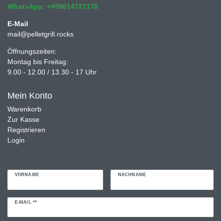
WhatsApp: +499614727178
E-Mail
mail@pelletgrill.rocks
Öffnungszeiten:
Montag bis Freitag:
9.00 - 12.00 / 13.30 - 17 Uhr
Mein Konto
Warenkorb
Zur Kasse
Registrieren
Login
VORNAME
NACHNAME
Newsletter
E-MAIL **
Honig