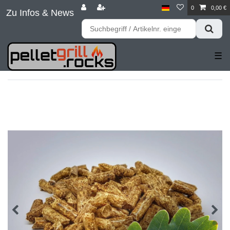
0
0,00 €
Zu Infos & News
☰