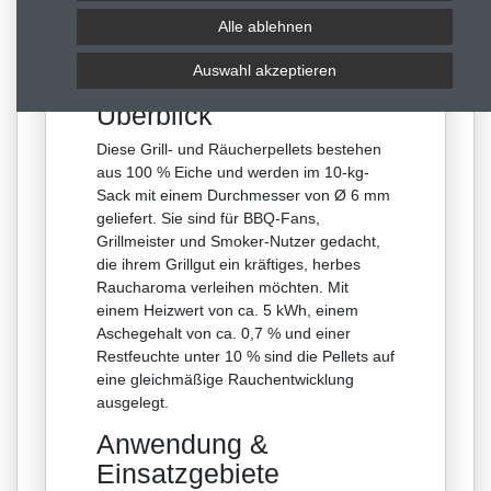
Grillpellets Eiche 10
Alle ablehnen
kg – Räucherpellets
für BBQ und Smoker
Auswahl akzeptieren
Überblick
Diese Grill- und Räucherpellets bestehen
aus 100 % Eiche und werden im 10-kg-
Sack mit einem Durchmesser von Ø 6 mm
geliefert. Sie sind für BBQ-Fans,
Grillmeister und Smoker-Nutzer gedacht,
die ihrem Grillgut ein kräftiges, herbes
Raucharoma verleihen möchten. Mit
einem Heizwert von ca. 5 kWh, einem
Aschegehalt von ca. 0,7 % und einer
Restfeuchte unter 10 % sind die Pellets auf
eine gleichmäßige Rauchentwicklung
ausgelegt.
Anwendung &
Einsatzgebiete