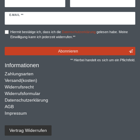
Newsletter
E-MAIL **
Honig
Hiermit bestätige ich, dass ich die
Daten­schutz­erklärung
gelesen habe. Meine
Einwilligung kann ich jederzeit widerrufen.**
Abonnieren
** Hierbei handelt es sich um ein Pflichtfeld.
Informationen
Zahlungsarten
Versand(kosten)
Widerrufsrecht
Widerrufsformular
Datenschutzerklärung
AGB
Impressum
Vertrag Widerrufen