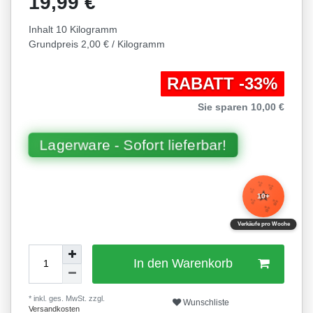
19,99 €
Inhalt
10
Kilogramm
Grundpreis
2,00 € / Kilogramm
RABATT -33%
Sie sparen 10,00 €
Lagerware - Sofort lieferbar!
✨
✨
⭐
✨
10+
✨
✨
✨
Verkäufe pro Woche
In den Warenkorb
* inkl. ges. MwSt. zzgl.
Wunschliste
Versandkosten