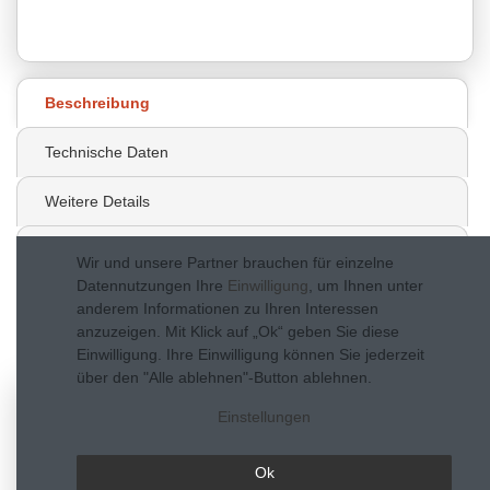
99
Beschreibung
Technische Daten
Weitere Details
Hersteller
Wir und unsere Partner brauchen für einzelne
Datennutzungen Ihre
Einwilligung
, um Ihnen unter
Fragen zum Artikel
anderem Informationen zu Ihren Interessen
anzuzeigen. Mit Klick auf „Ok“ geben Sie diese
Bewertungen
Einwilligung. Ihre Einwilligung können Sie jederzeit
über den "Alle ablehnen"-Button ablehnen.
Einstellungen
Ok