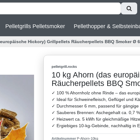
Pelletgrills Pelletsmoker
Pellethopper & Selbsteinb
 europäische Hickory) Grillpellets Räucherpellets BBQ Smoker Ø 
pelletgrill.rocks
10 kg Ahorn (das europäis
Räucherpellets BBQ Smo
✓ 100 % Ahornholz ohne Rinde – das europä
✓ Ideal für Schweinefleisch, Geflügel und Kä
✓ Durchmesser 6 mm, passend für gängige P
✓ Sauberes Brennen: Aschegehalt ca. 0,7 %
✓ Heizwert ca. 5 kWh für gleichmäßige Hitz
✓ Ergiebiges 10-kg-Gebinde, nachhaltig in E
Artikelnummer
P-Ahorn-10kg