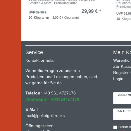
Smoker Ø 6mm - Premiumqualität
Räucherp
Premiumqu
29,99 € *
UVP 39,99 €
UVP 39,9
10
Kilogramm
| 3,00 € / Kilogramm
10
Kilog
Service
Mein K
Kontaktformular
Warenko
Zur Kass
Wenn Sie Fragen zu unseren
Registrie
Produkten und Leistungen haben, sind
Login
wir gerne für Sie da.
Telefon:
+49 961 4727178
VORNAM
WhatsApp: +499614727178
E-Mail
Newslette
E-MAIL **
mail@pelletgrill.rocks
Honig
Öffnungszeiten:
Hiermit b