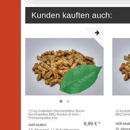
Kunden kauften auch:
7,5 kg Grillpellets Räucherpellets Buche
10 kg Apfe
Buchenpellets BBQ Smoker Ø 6mm -
BBQ Smok
Premiumqualität lose
9,99 € *
UVP 19,9
UVP 14,99 €
10
Kilog