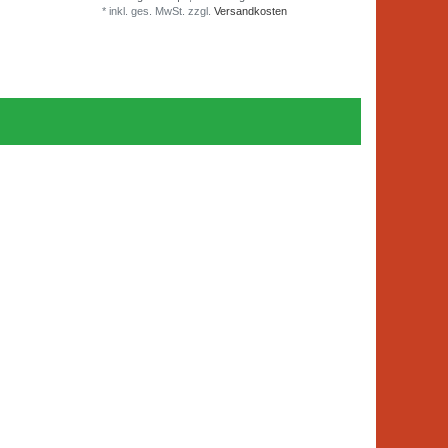
*
inkl. ges. MwSt.
zzgl.
Versandkosten
*
inkl. ge