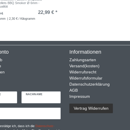
ellets BBQ Smoker Ø 6mm -
alität
22,99 € *
9 €
ramm
| 2,30 € / Kilogramm
onto
Informationen
rb
Zahlungsarten
e
Versand(kosten)
ren
Widerrufsrecht
Widerrufsformular
Datenschutzerklärung
AGB
E
NACHNAME
Impressum
Vertrag Widerrufen
r
estätige ich, dass ich die
Daten­schutz­