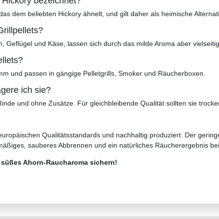
 Hickory bezeichnet?
das dem beliebten Hickory ähnelt, und gilt daher als heimische Alterna
illpellets?
, Geflügel und Käse, lassen sich durch das milde Aroma aber vielseitig
llets?
mm und passen in gängige Pelletgrills, Smoker und Räucherboxen.
agere ich sie?
nde und ohne Zusätze. Für gleichbleibende Qualität sollten sie trocke
europäischen Qualitätsstandards und nachhaltig produziert. Der gering
hmäßiges, sauberes Abbrennen und ein natürliches Räucherergebnis be
s, süßes Ahorn-Raucharoma sichern!