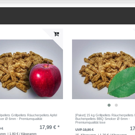
lpellets Grillpellets Räucherpellets Apfel
[Paket] 15 kg Grillpellets Räucherpellet
er Ø 6mm - Premiumqualität
Buchenpellets BBQ Smoker Ø 6mm -
Premiumqualität lose
17,99 € *
17
9 €
UVP 19,90 €
ramm
| 1,80 € / Kilogramm