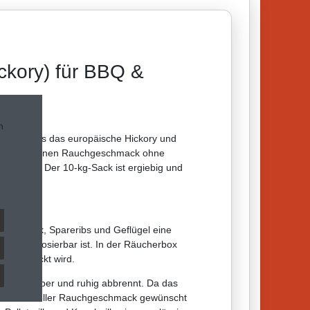
ickory) für BBQ &
n
orn gilt als das europäische Hickory und
inen ausgewogenen Rauchgeschmack ohne
d Smoker. Der 10-kg-Sack ist ergiebig und
ulled Pork, Spareribs und Geflügel eine
iger gut dosierbar ist. In der Räucherbox
 überdeckt wird.
ornholz sauber und ruhig abbrennt. Da das
ein individueller Rauchgeschmack gewünscht