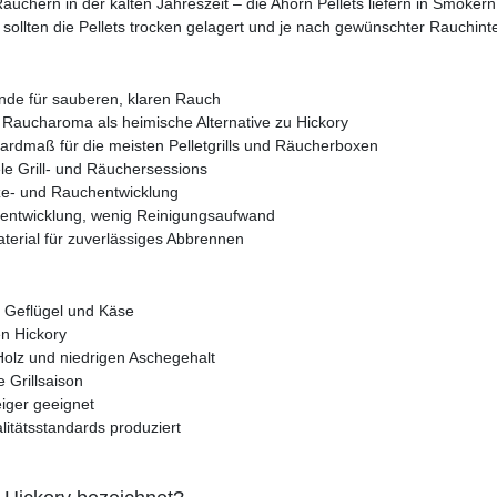
chern in der kalten Jahreszeit – die Ahorn Pellets liefern in Smokern, 
sollten die Pellets trocken gelagert und je nach gewünschter Rauchinte
inde für sauberen, klaren Rauch
s Raucharoma als heimische Alternative zu Hickory
ardmaß für die meisten Pelletgrills und Räucherboxen
iele Grill- und Räuchersessions
tze- und Rauchentwicklung
eentwicklung, wenig Reinigungsaufwand
aterial für zuverlässiges Abbrennen
, Geflügel und Käse
en Hickory
olz und niedrigen Aschegehalt
 Grillsaison
eiger geeignet
itätsstandards produziert