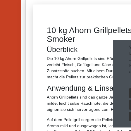
10 kg Ahorn Grillpelle
Smoker
Überblick
Die 10 kg Ahorn Grillpellets sind Räucherpell
verleiht Fleisch, Geflügel und Käse ein mil
Zusatzstoffe suchen. Mit einem Durchmesser 
macht die Pellets zur praktischen Grundaussta
Anwendung & Einsatzgeb
Ahorn Grillpellets sind das ganze Jahr über 
milde, leicht süße Rauchnote, die dem klassis
eignen sie sich hervorragend zum Räuchern 
Auf dem Pelletgrill sorgen die Pellets für e
Aroma mild und ausgewogen ist, lassen sich 