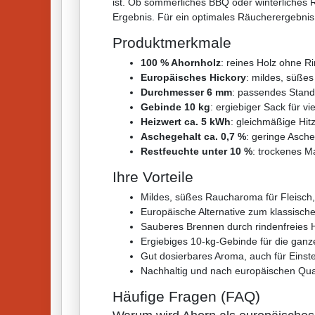
ist. Ob sommerliches BBQ oder winterliches Räu
Ergebnis. Für ein optimales Räucherergebnis 
Produktmerkmale
100 % Ahornholz
: reines Holz ohne R
Europäisches Hickory
: mildes, süße
Durchmesser 6 mm
: passendes Stand
Gebinde 10 kg
: ergiebiger Sack für v
Heizwert ca. 5 kWh
: gleichmäßige Hi
Aschegehalt ca. 0,7 %
: geringe Asch
Restfeuchte unter 10 %
: trockenes M
Ihre Vorteile
Mildes, süßes Raucharoma für Fleisch
Europäische Alternative zum klassisch
Sauberes Brennen durch rindenfreies H
Ergiebiges 10-kg-Gebinde für die ganze
Gut dosierbares Aroma, auch für Einst
Nachhaltig und nach europäischen Qual
Häufige Fragen (FAQ)