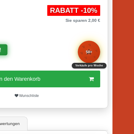
RABATT -10%
Sie sparen 2,00 €
✨
✨
⭐
!
✨
50+
✨
✨
✨
Verkäufe pro Woche
In den Warenkorb
Wunschliste
wertungen