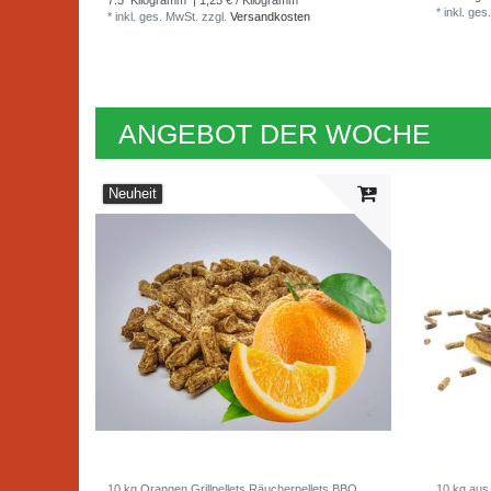
7.5
Kilogramm
| 1,25 € / Kilogramm
*
inkl. ges
*
inkl. ges. MwSt.
zzgl.
Versandkosten
ANGEBOT DER WOCHE
Neuheit
10 kg Orangen Grillpellets Räucherpellets BBQ
10 kg aus