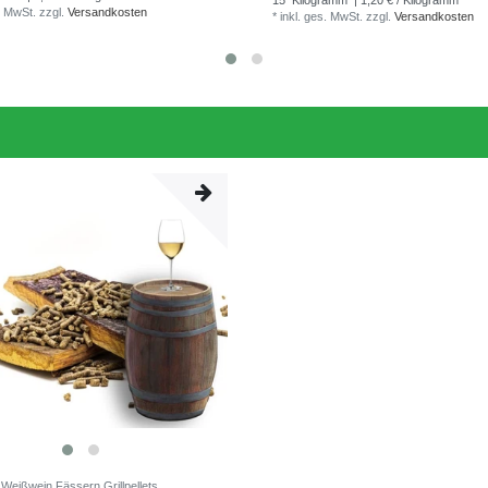
15
Kilogramm
| 1,20 € / Kilogramm
. MwSt.
zzgl.
Versandkosten
*
inkl. ges. MwSt.
zzgl.
Versandkosten
 Weißwein Fässern Grillpellets