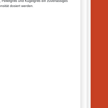
Pelletgrills und Kugelgrills ein zuverlässiges
nsität dosiert werden.