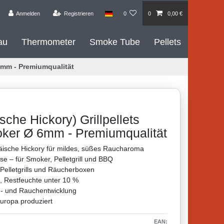
Anmelden
Registrieren
0
0
0,00 €
au
Thermometer
Smoke Tube
Pellets
6mm - Premiumqualität
che Hickory) Grillpellets
ker Ø 6mm - Premiumqualität
ische Hickory für mildes, süßes Raucharoma
se – für Smoker, Pelletgrill und BBQ
elletgrills und Räucherboxen
, Restfeuchte unter 10 %
e- und Rauchentwicklung
uropa produziert
EAN: