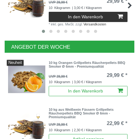
29,99 € *
UVP 39,99 €
10
Kilogramm
| 3,00 € / Kilogramm
In den Warenkorb
*
inkl. ges. MwSt.
zzgl.
Versandkosten
ANGEBOT DER WOCHE
Neuheit
10 kg Orangen Grillpellets Räucherpellets BBQ
Smoker Ø 6mm - Premiumqualität
29,99 € *
UVP 39,99 €
10
Kilogramm
| 3,00 € / Kilogramm
In den Warenkorb
10 kg aus Weißwein Fässern Grillpellets
Räucherpellets BBQ Smoker Ø 6mm -
Premiumqualität
22,99 € *
UVP 39,99 €
10
Kilogramm
| 2,30 € / Kilogramm
Artikel anzeigen