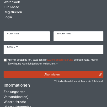
Warenkorb
Zur Kasse
Registrieren
Login
VORNAME
NACHNAME
Newsletter
E-MAIL **
Honig
Hiermit bestätige ich, dass ich die
Daten­schutz­erklärung
gelesen habe. Meine
Einwilligung kann ich jederzeit widerrufen.**
Abonnieren
** Hierbei handelt es sich um ein Pflichtfeld.
Informationen
Zahlungsarten
Versand(kosten)
Widerrufsrecht
Widerrufsformular