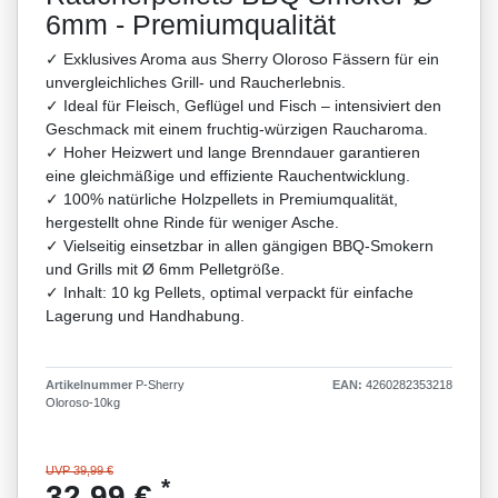
6mm - Premiumqualität
✓ Exklusives Aroma aus Sherry Oloroso Fässern für ein
unvergleichliches Grill- und Raucherlebnis.
✓ Ideal für Fleisch, Geflügel und Fisch – intensiviert den
Geschmack mit einem fruchtig-würzigen Raucharoma.
✓ Hoher Heizwert und lange Brenndauer garantieren
eine gleichmäßige und effiziente Rauchentwicklung.
✓ 100% natürliche Holzpellets in Premiumqualität,
hergestellt ohne Rinde für weniger Asche.
✓ Vielseitig einsetzbar in allen gängigen BBQ-Smokern
und Grills mit Ø 6mm Pelletgröße.
✓ Inhalt: 10 kg Pellets, optimal verpackt für einfache
Lagerung und Handhabung.
Artikelnummer
P-Sherry
EAN:
4260282353218
Oloroso-10kg
UVP 39,99 €
*
32,99 €