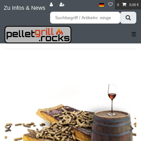
0
0,00 €
Zu Infos & News
☰