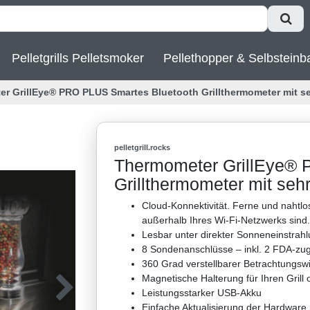
Pelletgrills Pelletsmoker
Pellethopper & Selbsteinb
r GrillEye® PRO PLUS Smartes Bluetooth Grillthermometer mit s
pelletgrill.rocks
Thermometer GrillEye® 
Grillthermometer mit seh
Cloud-Konnektivität. Ferne und nahtlo
außerhalb Ihres Wi-Fi-Netzwerks sind. 
Lesbar unter direkter Sonneneinstrahl
8 Sondenanschlüsse – inkl. 2 FDA-zu
360 Grad verstellbarer Betrachtungs
Magnetische Halterung für Ihren Grill
Leistungsstarker USB-Akku
Einfache Aktualisierung der Hardware 