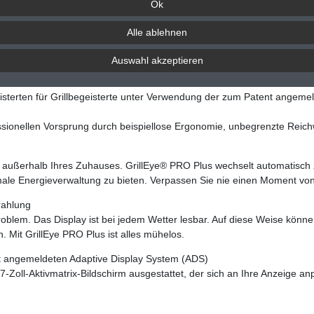
itere Details
Hersteller
Fragen zum Artikel
Be
Ok
Alle ablehnen
Auswahl akzeptieren
isterten für Grillbegeisterte unter Verwendung der zum Patent angemel
ssionellen Vorsprung durch beispiellose Ergonomie, unbegrenzte Reich
 außerhalb Ihres Zuhauses. GrillEye® PRO Plus wechselt automatisch
male Energieverwaltung zu bieten. Verpassen Sie nie einen Moment vo
rahlung
oblem. Das Display ist bei jedem Wetter lesbar. Auf diese Weise können
 Mit GrillEye PRO Plus ist alles mühelos.
nt angemeldeten Adaptive Display System (ADS)
7-Zoll-Aktivmatrix-Bildschirm ausgestattet, der sich an Ihre Anzeige 