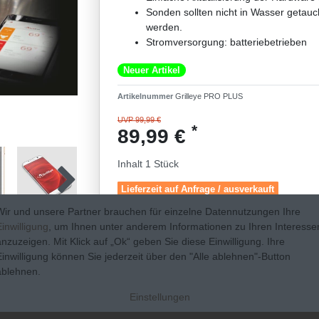
Sonden sollten nicht in Wasser getau
werden.
Stromversorgung: batteriebetrieben
Neuer Artikel
Artikelnummer
Grilleye PRO PLUS
UVP 99,99 €
*
89,99 €
Inhalt
1
Stück
Lieferzeit auf Anfrage / ausverkauft
Wir und unsere Partner brauchen für einzelne Datennutzungen Ihre
Einwilligung
, um Ihnen unter anderem Informationen zu Ihren Interesse
anzuzeigen. Mit Klick auf „Ok“ geben Sie diese Einwilligung. Ihre
* inkl. ges. MwSt. zzgl.
Versandkosten
Einwilligung können Sie jederzeit über den "Alle ablehnen"-Button
0
ablehnen.
Einstellungen