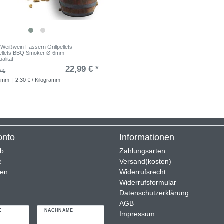
 Weißwein Fässern Grillpellets
ellets BBQ Smoker Ø 6mm -
alität
22,99 € *
9 €
ramm
| 2,30 € / Kilogramm
onto
Informationen
rb
Zahlungsarten
e
Versand(kosten)
ren
Widerrufsrecht
Widerrufsformular
Datenschutzerklärung
AGB
E
NACHNAME
Impressum