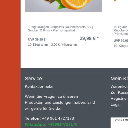
10 kg Orangen Grillpellets Räucherpellets BBQ
10 kg aus
Smoker Ø 6mm - Premiumqualität
Räucherp
Premiumqu
29,99 € *
UVP 39,99 €
UVP 39,9
10
Kilogramm
| 3,00 € / Kilogramm
10
Kilog
Service
Mein K
Kontaktformular
Warenko
Zur Kass
Wenn Sie Fragen zu unseren
Registrie
Produkten und Leistungen haben, sind
Login
wir gerne für Sie da.
Telefon:
+49 961 4727178
VORNAM
WhatsApp: +499614727178