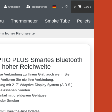
Anmelden
Registrieren
0
0
0,00 €
au
Thermometer
Smoke Tube
Pellets
ehr hoher Reichweite
PRO PLUS Smartes Bluetooth
r hoher Reichweite
se Verbindung zu Ihrem Grill, auch wenn Sie
Verlieren Sie nie Ihre Verbindung.
ung mit 2. 7" Adaptive Display System (A.D.S.)
gelassenen Sonden.
winkel mit drehbarem Gehäuse.
 oder Smoker
mit Over-the-Air-Updates.