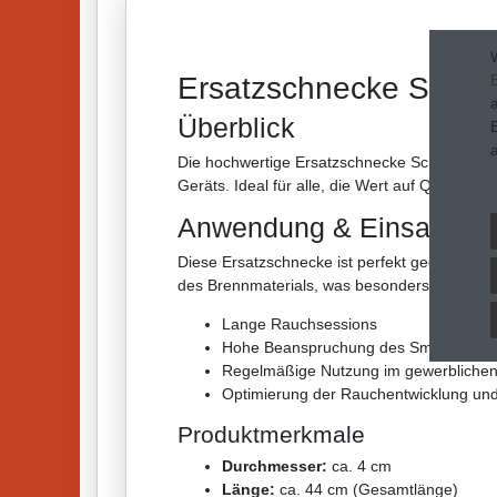
Ersatzschnecke Schne
Überblick
Die hochwertige Ersatzschnecke Schnecke S ist
Geräts. Ideal für alle, die Wert auf Qualität un
Anwendung & Einsatzgeb
Diese Ersatzschnecke ist perfekt geeignet fü
des Brennmaterials, was besonders wichtig ist
Lange Rauchsessions
Hohe Beanspruchung des Smokers
Regelmäßige Nutzung im gewerblichen
Optimierung der Rauchentwicklung und
Produktmerkmale
Durchmesser:
ca. 4 cm
Länge:
ca. 44 cm (Gesamtlänge)