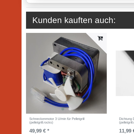
Kunden kauften auch:
Schneckenmotor 3 U/min für Pelletgrill
Dichtung D
(pelletgrill.rocks)
(pelletgril
49,99 € *
11,99 