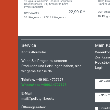
10 kg aus Weißwein Fässern Grillpellets
10 kg Ora
Räucherpellets BBQ Smoker Ø 6mm -
Smoker Ø 
Premiumqualität
22,99 € *
UVP 39,9
UVP 39,99 €
10
Kilog
10
Kilogramm
| 2,30 € / Kilogramm
Service
Mein K
Kontaktformular
Warenko
Zur Kass
Wenn Sie Fragen zu unseren
Registrie
Produkten und Leistungen haben, sind
Login
wir gerne für Sie da.
Telefon:
+49 961 4727178
VORNAM
WhatsApp: +499614727178
E-Mail
Newslette
E-MAIL **
mail@pelletgrill.rocks
Honig
Öffnungszeiten:
Hiermit b