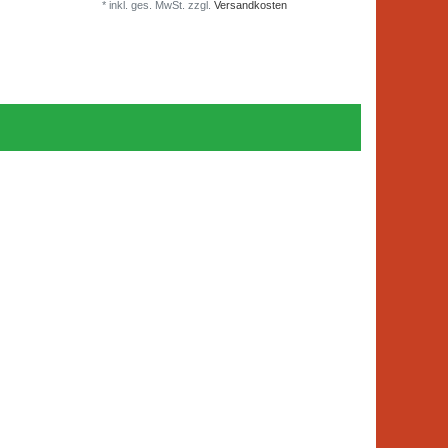
*
inkl. ges. MwSt.
zzgl.
Versandkosten
*
inkl. ge