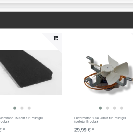
ichtband 150 cm für Pelletgrill
Lüftermotor 3000 U/min für Pelletgrill
l.rocks)
(pelletgrill.rocks)
€ *
29,99 € *