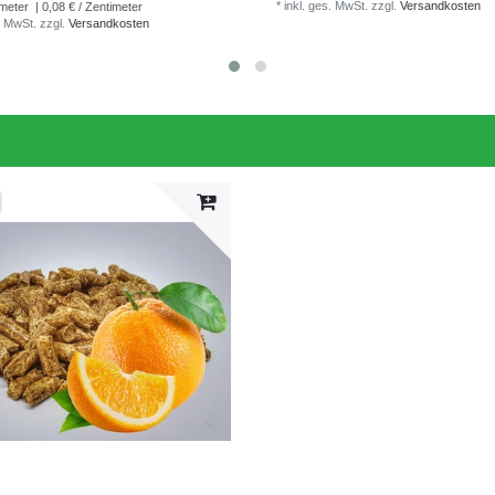
*
inkl. ges. MwSt.
zzgl.
Versandkosten
meter
| 0,08 € / Zentimeter
. MwSt.
zzgl.
Versandkosten