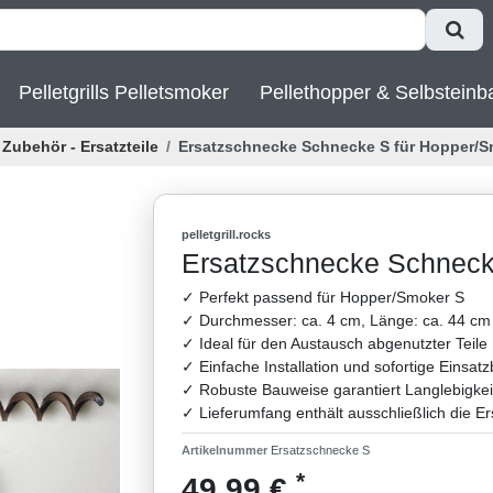
Pelletgrills Pelletsmoker
Pellethopper & Selbsteinb
Zubehör - Ersatzteile
Ersatzschnecke Schnecke S für Hopper/S
pelletgrill.rocks
Ersatzschnecke Schneck
✓ Perfekt passend für Hopper/Smoker S
✓ Durchmesser: ca. 4 cm, Länge: ca. 44 cm
✓ Ideal für den Austausch abgenutzter Teile
✓ Einfache Installation und sofortige Einsatz
✓ Robuste Bauweise garantiert Langlebigkeit
✓ Lieferumfang enthält ausschließlich die E
Artikelnummer
Ersatzschnecke S
*
49,99 €