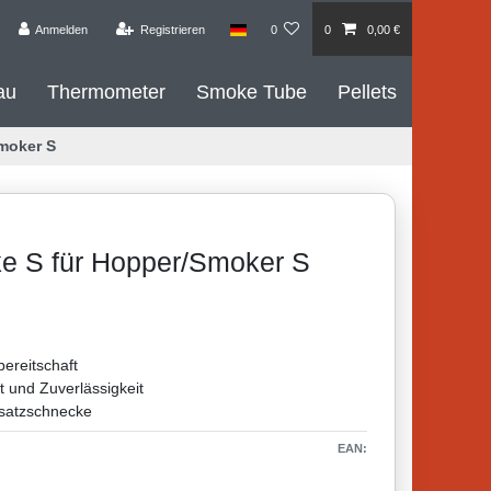
Anmelden
Registrieren
0
0
0,00 €
au
Thermometer
Smoke Tube
Pellets
moker S
e S für Hopper/Smoker S
bereitschaft
 und Zuverlässigkeit
rsatzschnecke
EAN: