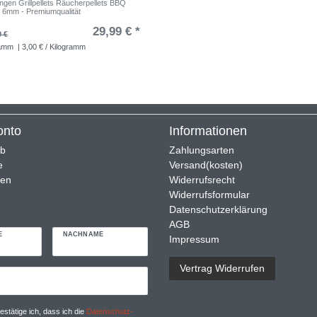
ngen Grillpellets Räucherpellets BBQ
6mm - Premiumqualität
29,99 € *
9 €
ramm
| 3,00 € / Kilogramm
onto
Informationen
rb
Zahlungsarten
e
Versand(kosten)
ren
Widerrufsrecht
Widerrufsformular
Datenschutzerklärung
AGB
E
NACHNAME
Impressum
Vertrag Widerrufen
r
estätige ich, dass ich die
Daten­schutz­