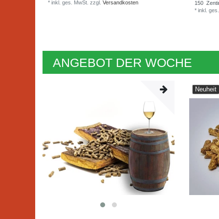
*
inkl. ges. MwSt.
zzgl.
Versandkosten
150
Zenti
*
inkl. ges
ANGEBOT DER WOCHE
Neuheit