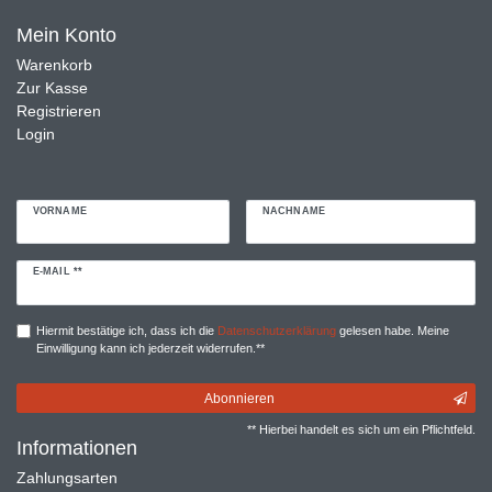
Mein Konto
Warenkorb
Zur Kasse
Registrieren
Login
VORNAME
NACHNAME
Newsletter
E-MAIL **
Honig
Hiermit bestätige ich, dass ich die
Daten­schutz­erklärung
gelesen habe. Meine
Einwilligung kann ich jederzeit widerrufen.**
Abonnieren
** Hierbei handelt es sich um ein Pflichtfeld.
Informationen
Zahlungsarten