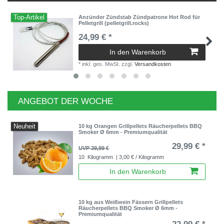
Top-Artikel
Anzünder Zündstab Zündpatrone Hot Rod für
Pelletgrill (pelletgrill.rocks)
24,99 € *
In den Warenkorb
*
inkl. ges. MwSt.
zzgl.
Versandkosten
ANGEBOT DER WOCHE
Neuheit
10 kg Orangen Grillpellets Räucherpellets BBQ
Smoker Ø 6mm - Premiumqualität
29,99 € *
UVP 39,99 €
10
Kilogramm
| 3,00 € / Kilogramm
In den Warenkorb
10 kg aus Weißwein Fässern Grillpellets
Räucherpellets BBQ Smoker Ø 6mm -
Premiumqualität