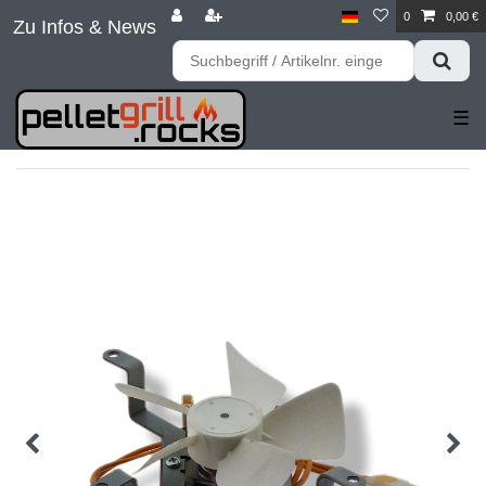
0
0,00 €
Zu Infos & News
☰