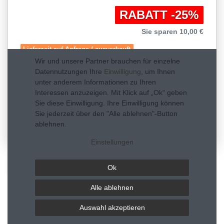
RABATT -25%
Sie sparen 10,00 €
Lieferzeit auf Anfrage / ausverkauft
Wir und unsere Partner brauchen für einzelne
Datennutzungen Ihre
Einwilligung
, um Ihnen
In den Warenkorb
unter anderem Informationen zu Ihren
Interessen anzuzeigen. Mit Klick auf „Ok“ geben
Sie diese Einwilligung. Ihre Einwilligung können
* inkl. ges. MwSt. zzgl.
Wunschliste
Sie jederzeit über den "Alle ablehnen"-Button
Versandkosten
0
ablehnen.
Einstellungen
Beschreibung
Ok
Technische Daten
Alle ablehnen
Auswahl akzeptieren
Weitere Details