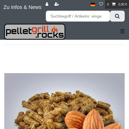
0
0,00 €
Zu Infos & News
☰