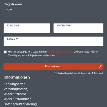
Registrieren
Login
VORNAME
NACHNAME
Newsletter
E-MAIL **
Honig
Hiermit bestätige ich, dass ich die
Daten­schutz­erklärung
gelesen habe. Meine
Einwilligung kann ich jederzeit widerrufen.**
Abonnieren
** Hierbei handelt es sich um ein Pflichtfeld.
Informationen
Zahlungsarten
Versand(kosten)
Widerrufsrecht
Widerrufsformular
Datenschutzerklärung