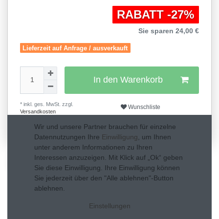
RABATT -27%
Sie sparen 24,00 €
Lieferzeit auf Anfrage / ausverkauft
In den Warenkorb
* inkl. ges. MwSt. zzgl.
Wunschliste
Versandkosten
0
Wir und unsere Partner brauchen für einzelne
Datennutzungen Ihre
Einwilligung
, um Ihnen
unter anderem Informationen zu Ihren
Interessen anzuzeigen. Mit Klick auf „Ok“ geben
Beschreibung
Sie diese Einwilligung. Ihre Einwilligung können
Sie jederzeit über den "Alle ablehnen"-Button
Technische Daten
ablehnen.
Weitere Details
Einstellungen