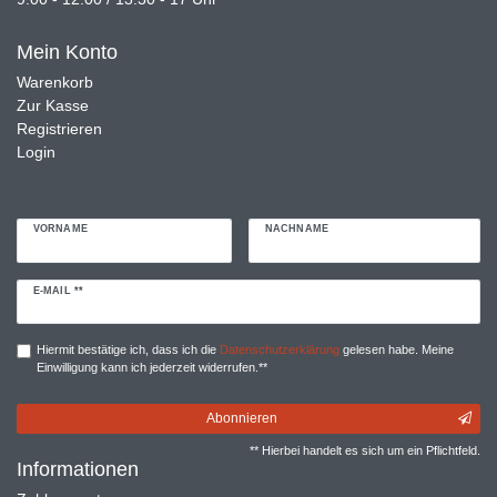
Mein Konto
Warenkorb
Zur Kasse
Registrieren
Login
VORNAME
NACHNAME
Newsletter
E-MAIL **
Honig
Hiermit bestätige ich, dass ich die
Daten­schutz­erklärung
gelesen habe. Meine
Einwilligung kann ich jederzeit widerrufen.**
Abonnieren
** Hierbei handelt es sich um ein Pflichtfeld.
Informationen