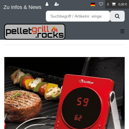
0
0,00 €
Zu Infos & News
☰